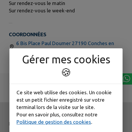
Sur rendez-vous le matin
Sur rendez-vous le week-end
COORDONNÉES
6 Bis Place Paul Doumer 27190 Conches en
Ouche
Gérer mes cookies
02.32.30.22.15
🍪
Ce site web utilise des cookies. Un cookie
est un petit fichier enregistré sur votre
terminal lors de la visite sur le site.
Pour en savoir plus, consultez notre
Politique de gestion des cookies
.
NOS COORDONNÉES