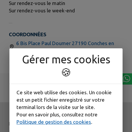
Sur rendez-vous le matin
Sur rendez-vous le week-end
COORDONNÉES
6 Bis Place Paul Doumer 27190 Conches en
Ouche
Gérer mes cookies
02.32.30.22.15
🍪
Ce site web utilise des cookies. Un cookie
est un petit fichier enregistré sur votre
terminal lors de la visite sur le site.
Pour en savoir plus, consultez notre
Politique de gestion des cookies
.
NOS COORDONNÉES