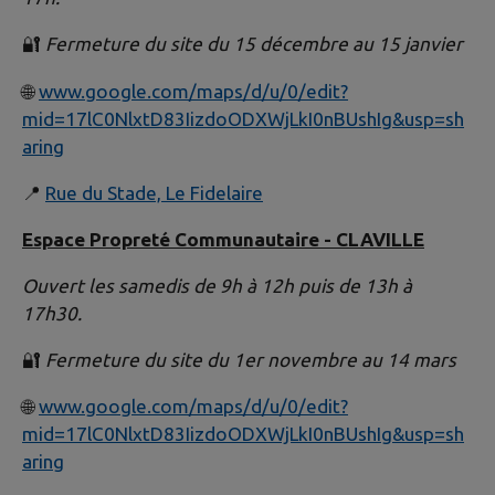
🔐
Fermeture du site du 15 décembre au 15 janvier
🌐
www.google.com/maps/d/u/0/edit?
mid=17lC0NlxtD83IizdoODXWjLkI0nBUshIg&usp=sh
aring
📍
Rue du Stade, Le Fidelaire
Espace Propreté Communautaire - CLAVILLE
Ouvert les samedis de 9h à 12h puis de 13h à
17h30.
🔐
Fermeture du site du 1er novembre au 14 mars
🌐
www.google.com/maps/d/u/0/edit?
mid=17lC0NlxtD83IizdoODXWjLkI0nBUshIg&usp=sh
aring