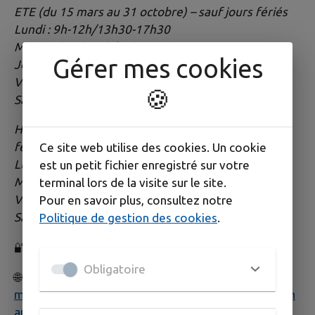
ETE (du 15 mars au 31 octobre) – sauf jours fériés
Lundi : 9h-12h/13h30-17h30
Mercredi : 9h-12h/13h30-17h30
Gérer mes cookies
Jeudi : 13h30-17h30
Vendredi : 13h30-17h30
🍪
Samedi : 9h-12h/13h30-17h30
HIVER (du 1er novembre au 14 mars) – sauf jours
fériés
Ce site web utilise des cookies. Un cookie
Lundi : 9h-12h/13h30-17h30
est un petit fichier enregistré sur votre
Mercredi : 13h30-17h30
terminal lors de la visite sur le site.
Vendredi : 13h30-17h30
Pour en savoir plus, consultez notre
Samedi : 9h-12h/13h30-17h30
Politique de gestion des cookies
.
🔐
Fermeture du site du 15 décembre au 7 janvier.
Obligatoire
🌐
www.google.com/maps/d/u/0/edit?
mid=17lC0NlxtD83IizdoODXWjLkI0nBUshIg&usp=sh
aring