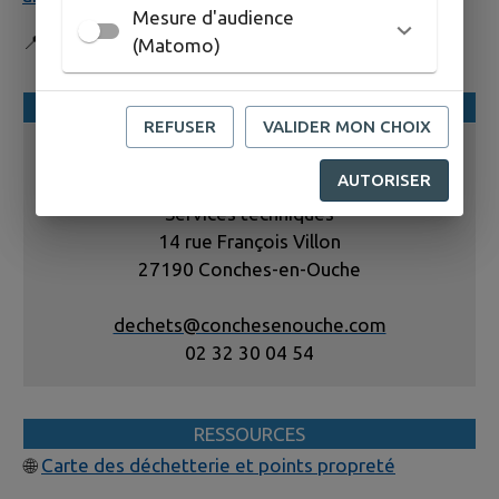
Mesure d'audience
📍
Les Champs Riou, La Bonneville-sur-Iton
(Matomo)
CONTACT
REFUSER
VALIDER MON CHOIX
Service Déchets
AUTORISER
Services techniques
14 rue François Villon
27190 Conches-en-Ouche
dechets@conchesenouche.com
02 32 30 04 54
RESSOURCES
🌐
Carte des déchetterie et points propreté