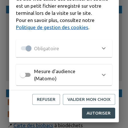
est un petit fichier enregistré sur votre
CONTACT
terminal lors de la visite sur le site.
Pour en savoir plus, consultez notre
Service Déchets
Politique de gestion des cookies
.
Services techniques
14 rue François Villon
Obligatoire
27190 Conches-en-Ouche
dechets@conchesenouche.com
Mesure d'audience
02 32 30 04 54
(Matomo)
RESSOURCES
REFUSER
VALIDER MON CHOIX
Guide des déchets simplifié imprimable
AUTORISER
Guide du tri
📍
Carte des biobacs
à biodéchets