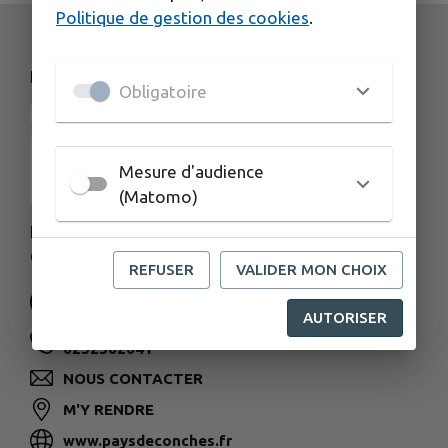
Politique de gestion des cookies
.
NOS COORDONNÉES
Obligatoire
Mesure d'audience
(Matomo)
Impasse de l'Hotel de Ville 27190 Conches-en-
Ouche
REFUSER
VALIDER MON CHOIX
AUTORISER
0232302041
NOUS CONTACTER
M'Y RENDRE
www.paysdeconches.fr