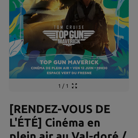
1
/
1
[RENDEZ-VOUS DE
L'ÉTÉ] Cinéma en
plein air au Val-doré /