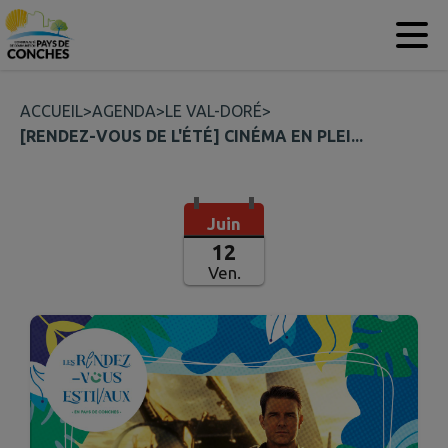
Contenu
Menu
Recherche
Pied de page
ACCUEIL
>
AGENDA
>
LE VAL-DORÉ
>
[RENDEZ-VOUS DE L'ÉTÉ] CINÉMA EN PLEI...
Juin
12
Ven.