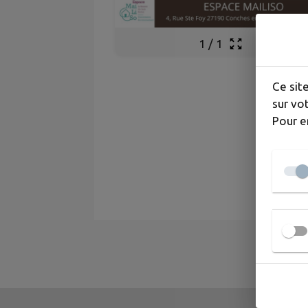
1
/
1
Ce sit
sur vot
Pour e