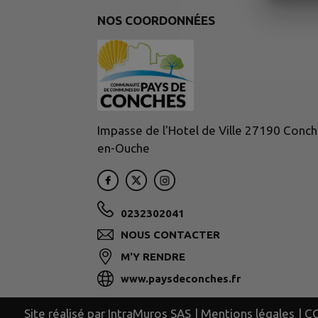
NOS COORDONNÉES
Impasse de l'Hotel de Ville 27190 Conch
en-Ouche
0232302041
NOUS CONTACTER
M'Y RENDRE
www.paysdeconches.fr
Site réalisé par
IntraMuros SAS
|
Mentions légales
|
C