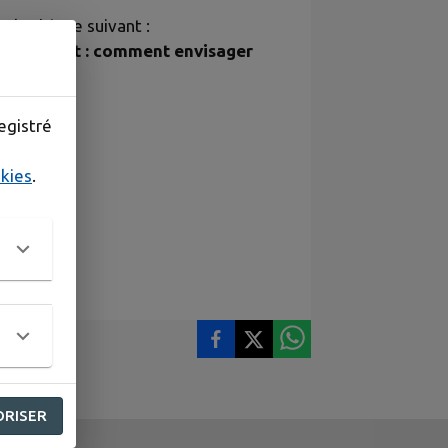
a le thème suivant :
r la forêt : comment envisager
e Conches
egistré
okies
.
ORISER