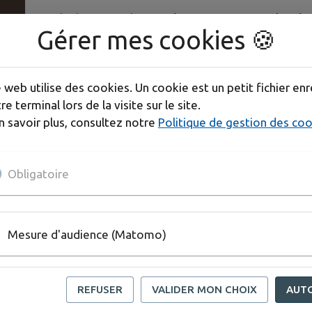
Animée par Xavier Brard, cette rencontre aborder
Gérer mes cookies 🍪
Les conséquences du changement climatique su
l’avenir ?
📍 Rendez-vous au parking du village équestre d
e web utilise des cookies. Un cookie est un petit fichier enr
re terminal lors de la visite sur le site.
🌿 Places limitées
n savoir plus, consultez notre
Politique de gestion des co
📝 Inscription préalable obligatoire
🎟️ Gratuit
Obligatoire
Télécharger la pièce-jointe
Mesure d'audience (Matomo)
REFUSER
VALIDER MON CHOIX
AUT