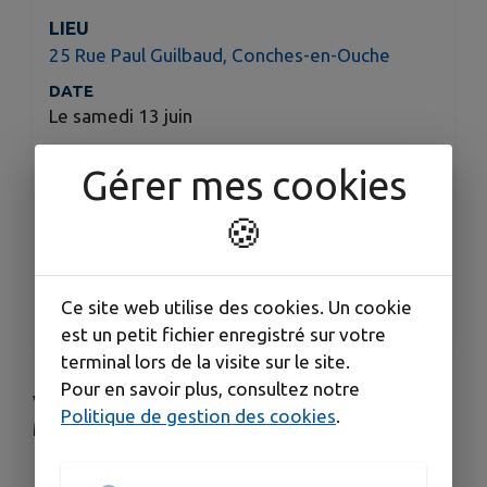
LIEU
25 Rue Paul Guilbaud, Conches-en-Ouche
DATE
Le samedi 13 juin
HORAIRES
Gérer mes cookies
De 14h à 18h
TARIFS
🍪
Tarif : 7€ (prix d'entrée du musée)
ORGANISÉ PAR
Ce site web utilise des cookies. Un cookie
Musée du Verre François Décorchemont
est un petit fichier enregistré sur votre
terminal lors de la visite sur le site.
Pour en savoir plus, consultez notre
Vittorio Zecchin a été le premier directeur de la
Politique de gestion des cookies
.
Manufacture Venini à Murano