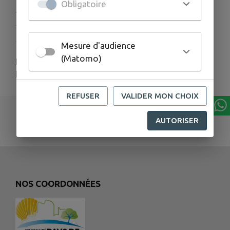
Obligatoire
Publié par Coraline TATZKY - Musée du Verre
François Décorchemont
Mesure d'audience
(Matomo)
PLUS D'INFORMATIONS
http://www.museeduverre.fr
REFUSER
VALIDER MON CHOIX
AUTORISER
NOS COORDONNÉES