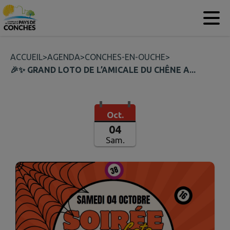
Contenu
Menu
Recherche
Pied de page
ACCUEIL
>
AGENDA
>
CONCHES-EN-OUCHE
>
🎉✨ GRAND LOTO DE L’AMICALE DU CHÊNE A...
Oct.
04
Sam.