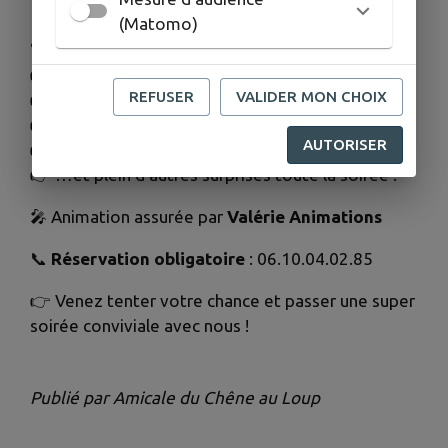
Tombola : 2€ le ticket
(Matomo)
🏆
À gagner :
👉 Gros lot apéro : Airfryer, robot pâtissier, etc.
REFUSER
VALIDER MON CHOIX
👉 Électroménager divers
👉 Soins esthétiques
AUTORISER
👉 Bons d’achat : 50€, 120€, 300€
👉 …et plein d’autres surprises toute la soirée !
🎤 Animation assurée par
Valérie Animations
📞
Réservation obligatoire
: 06.10.04.02.85
👉 Venez tenter votre chance et passer une super
soirée conviviale avec nous !
Publié par Amicale du Chêne au Loup