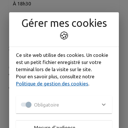
À 18h30
Gérer mes cookies
📅
Samedi 04 octobre 2025
🍪
📍 Salle des fêtes de Conches
⏰ Ouverture des portes : 18h30 | Début des jeux :
20h30
Ce site web utilise des cookies. Un cookie
🍹 Buvette & restauration sur place
est un petit fichier enregistré sur votre
🎭 Une surprise attend toutes les personnes
terminal lors de la visite sur le site.
venant costumées !
Pour en savoir plus, consultez notre
Politique de gestion des cookies
.
💰
Tarifs
Carton : 3€ (formule à partir de 15€)
Obligatoire
Bingo fétiche : 2,50€ (1 carton offert à
chaque participant !)
Mesure d'audience