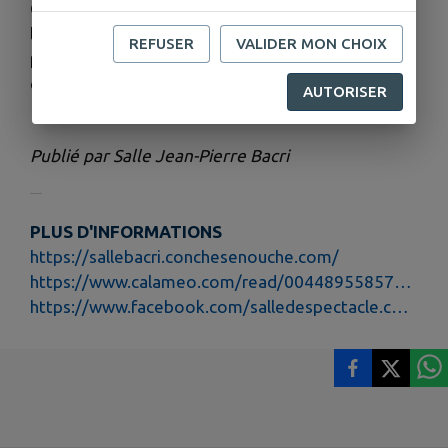
Organisé par la Médiathèque Alfred Recours dans
le cadre du Mois du Film documentaire. En
REFUSER
VALIDER MON CHOIX
partenariat avec la Médiathèque Départementale
de l'Eure.
AUTORISER
Publié par Salle Jean-Pierre Bacri
PLUS D'INFORMATIONS
https://sallebacri.conchesenouche.com/
https://www.calameo.com/read/004489558579b32c6258f
https://www.facebook.com/salledespectacle.conches