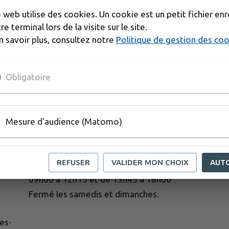
404
e web utilise des cookies. Un cookie est un petit fichier enr
La page n'existe pas ou a été supprimée
.
re terminal lors de la visite sur le site.
n savoir plus, consultez notre
Politique de gestion des co
Obligatoire
Mesure d'audience (Matomo)
HORAIRES D'OUVERTURE
REFUSER
VALIDER MON CHOIX
AUT
Accueil ouvert du lundi au vendredi de
09h00 à 12h15 et de 13h45 à 16h00
Fermé les samedis et dimanches.
es-