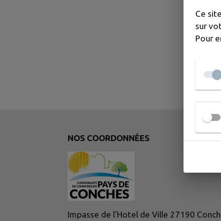
Ce sit
sur vot
Pour e
NOS COORDONNÉES
Impasse de l'Hotel de Ville 27190 Conch