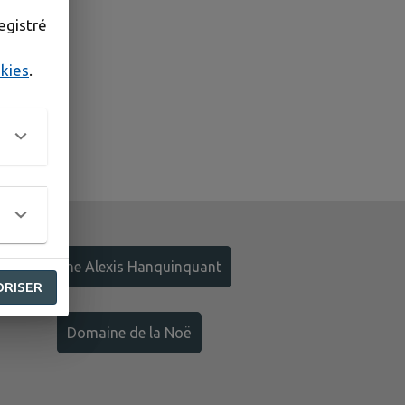
egistré
okies
.
Piscine Alexis Hanquinquant
ORISER
Domaine de la Noë